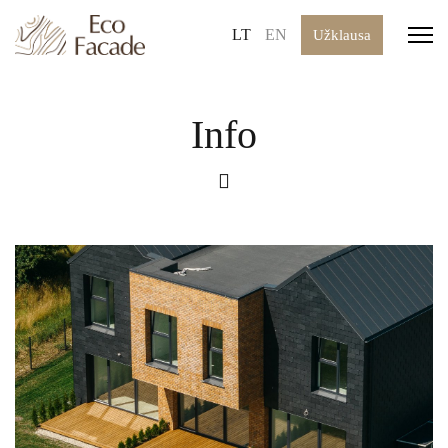
LT
EN
Užklausa
Info