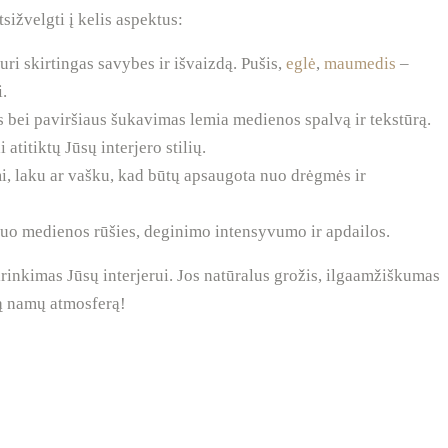
sižvelgti į kelis aspektus:
ri skirtingas savybes ir išvaizdą. Pušis,
eglė
,
maumedis
–
.
bei paviršiaus šukavimas lemia medienos spalvą ir tekstūrą.
atitiktų Jūsų interjero stilių.
i, laku ar vašku, kad būtų apsaugota nuo drėgmės ir
uo medienos rūšies, deginimo intensyvumo ir apdailos.
irinkimas Jūsų interjerui. Jos natūralus grožis, ilgaamžiškumas
kią namų atmosferą!