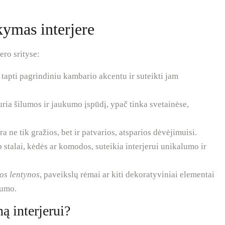
kymas interjere
ero srityse:
 tapti pagrindiniu kambario akcentu ir suteikti jam
ria šilumos ir jaukumo įspūdį, ypač tinka svetainėse,
ra ne tik gražios, bet ir patvarios, atsparios dėvėjimuisi.
ip stalai, kėdės ar komodos, suteikia interjerui unikalumo ir
os lentynos
, paveikslų rėmai ar kiti dekoratyviniai elementai
tumo.
ą interjerui?