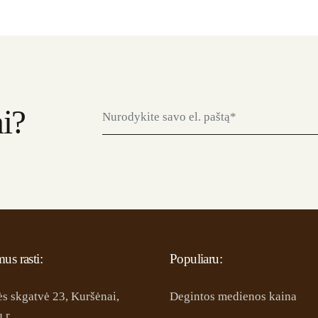
i?
us rasti:
Populiaru:
ės skgatvė 23, Kuršėnai,
Degintos medienos kaina
 r.