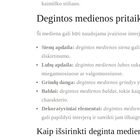
kaimiško stiliaus.
Degintos medienos pritai
Ši mediena gali būti naudojama įvairiose interj
Sienų apdaila:
degintos medienos siena
gali
išskirtinumo.
Lubų apdaila:
degintos medienos lubos
suku
miegamuosiuose ar valgomuosiuose.
Grindų danga:
degintos medienos grindys
y
Baldai:
degintos medienos baldai
, tokie ka
charakterio.
Dekoratyviniai elementai:
degintos medien
gali papildyti interjerą ir suteikti jam išbaig
Kaip išsirinkti deginta medien