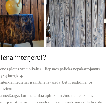
ieną interjerui?
enos plotas yra unikalus – liepsnos palieka nepakartojamus
gyvą interjerą.
uteikia medienai išskirtinę išvaizdą, bet ir padidina jos
 puvimui.
ka medžiaga, kuri nekenkia aplinkai ir žmonių sveikatai.
interjero stiliams – nuo modernaus minimalizmo iki lietuviško