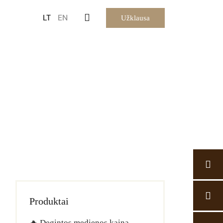
LT
EN
Užklausa
Produktai
🔥 Degintos medienos kaina