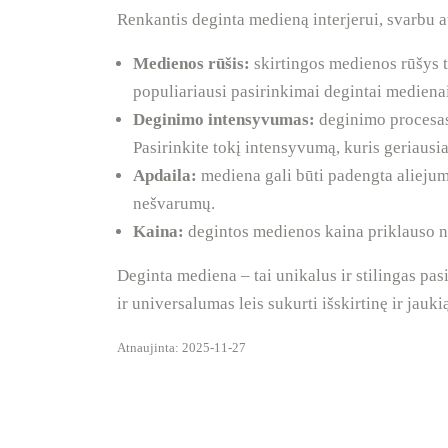
Renkantis deginta medieną interjerui, svarbu at
Medienos rūšis:
skirtingos medienos rūšys tu
populiariausi pasirinkimai degintai medienai
Deginimo intensyvumas:
deginimo procesas 
Pasirinkite tokį intensyvumą, kuris geriausiai 
Apdaila:
mediena gali būti padengta aliejum
nešvarumų.
Kaina:
degintos medienos kaina priklauso n
Deginta mediena – tai unikalus ir stilingas pas
ir universalumas leis sukurti išskirtinę ir jau
Atnaujinta: 2025-11-27