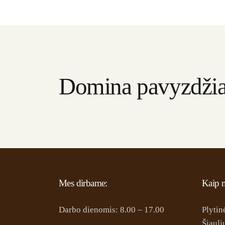
Domina pavyzdžia
Mes dirbame:
Kaip m
Darbo dienomis: 8.00 – 17.00
Plytin
Šiaulių