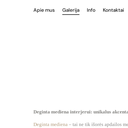
Apie mus
Galerija
Info
Kontaktai
Deginta mediena interjerui: unikalus akcen
Deginta mediena
– tai ne tik išorės apdailos me