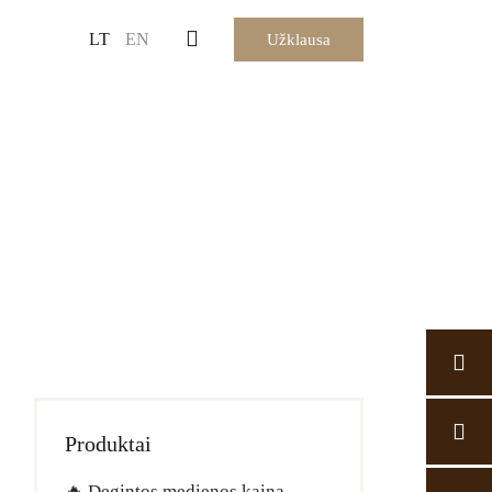
LT
EN
Užklausa
Produktai
🔥 Degintos medienos kaina