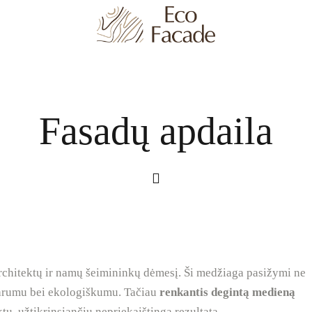
Fasadų apdaila
architektų ir namų šeimininkų dėmesį. Ši medžiaga pasižymi ne
atvarumu bei ekologiškumu. Tačiau
renkantis degintą medieną
ktų, užtikrinsiančių nepriekaištingą rezultatą.