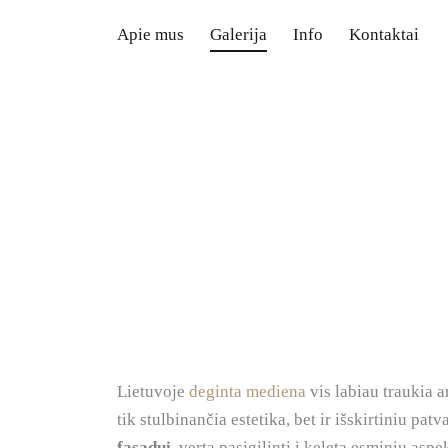
Apie mus
Galerija
Info
Kontaktai
Lietuvoje
deginta mediena
vis labiau traukia 
tik stulbinančia estetika, bet ir išskirtiniu p
fasadui
, verta pasigilinti į keletą esminių aspe